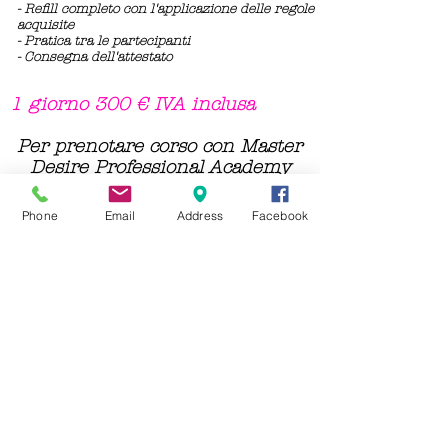
- Refill completo con l'applicazione delle regole
acquisite
- Pratica tra le partecipanti
- Consegna dell'attestato
1 giorno 300 € IVA inclusa
Per prenotare corso con Master
Desire Professional Academy
chiama al numero
3331937070
Corsi individuali. Vogliamo dare
Phone
Email
Address
Facebook
maggior istruzione ed
attenzione per ogni alunno.
Il Corso Refill Difficile Gel Desire Academy viene
eseguito sulle unghie ricostruite da fare ritocco
periodico, affette da patologie (servono
modelle).