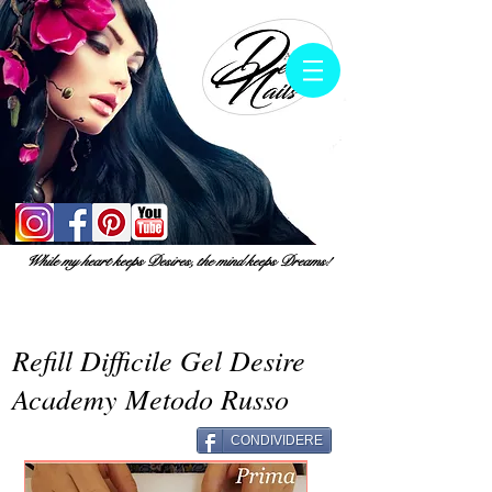
While my heart keeps Desires, the mind keeps Dreams!
Refill Difficile Gel Desire
Academy Metodo Russo
CONDIVIDERE