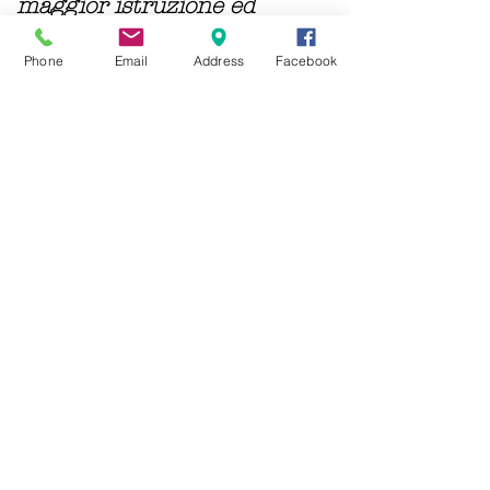
maggior istruzione ed
attenzione per ogni alunno.
Phone
Email
Address
Facebook
Il Corso Nuove Forme Gel Desire Academy
viene eseguito sulle unghie che devono
essere naturali, prive di gel e non mangiate
o affette da patologie (servono modelle).
Lavoro di allieve corso
Nuove Forme Gel