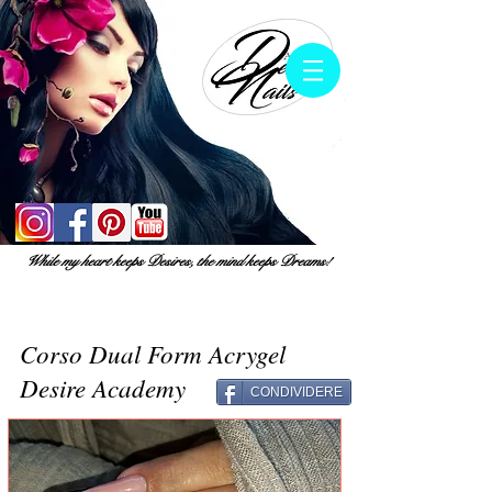
While my heart keeps Desires, the mind keeps Dreams!
Corso Dual Form Acrygel
Desire Academy
CONDIVIDERE